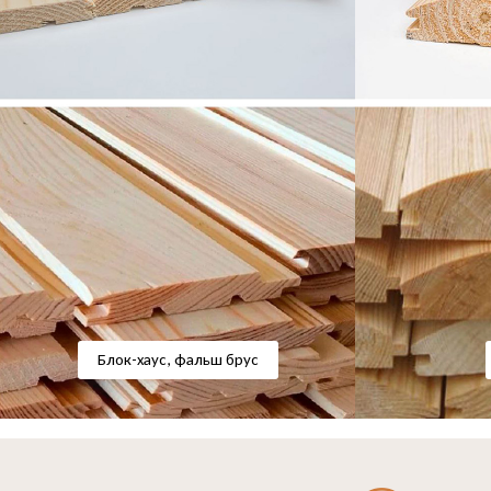
Блок-хаус, фальш брус