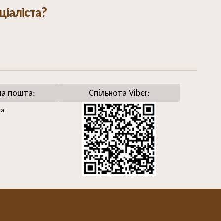
ціаліста?
на пошта:
Спільнота Viber:
ua