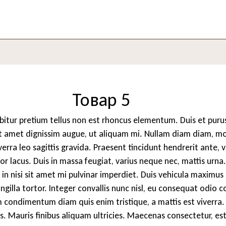
Товар 5
abitur pretium tellus non est rhoncus elementum. Duis et puru
 amet dignissim augue, ut aliquam mi. Nullam diam diam, moll
iverra leo sagittis gravida. Praesent tincidunt hendrerit ante
lor lacus. Duis in massa feugiat, varius neque nec, mattis urna.
n nisi sit amet mi pulvinar imperdiet. Duis vehicula maximus e
ringilla tortor. Integer convallis nunc nisl, eu consequat odi
am condimentum diam quis enim tristique, a mattis est viverra
lis. Mauris finibus aliquam ultricies. Maecenas consectetur, est 