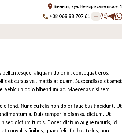
Вінниця, вул. Немирівське шосе, 1
+38 068 83 707 61
s pellentesque, aliquam dolor in, consequat eros.
is et cursus vel, mattis at quam. Suspendisse sit amet
, vel vehicula odio bibendum ac. Maecenas nisl sem,
leifend. Nunc eu felis non dolor faucibus tincidunt. Ut
o condimentum a. Duis semper in diam eu dictum. Ut
. In sed dictum turpis. Donec dictum augue mauris, id
et convallis finibus, quam felis finibus tellus, non