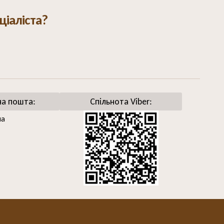
ціаліста?
на пошта:
Спільнота Viber:
ua