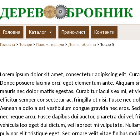
Головна
Каталог
Прайс-лист
Контакти
Головна
>
Товари
>
Пиломатеріали
>
Дошка обрізна
>
Товар 5
Lorem ipsum dolor sit amet, consectetur adipiscing elit. Cur
Donec posuere lacinia orci, eget elementum ante. Aliquam sit
mauris nec dolor mattis egestas. Curabitur iaculis ex mi, et v
efficitur semper consectetur ac, fringilla et nisi. Fusce nec do
Aenean a odio a est vestibulum congue gravida nec eros. Sed i
nec neque arcu. Fusce dapibus dui auctor, pharetra dui vel, f
vehicula leo eget dui dictum, vel laoreet mi vulputate. Null
pulvinar elit tristique eget. Sed ornare velit vitae finibus mol